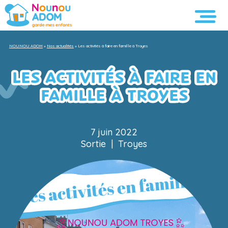
NOUNOU ADOM
»
Nos actualités
»
Les activités à faire en famille à Troyes
LES ACTIVITÉS À FAIRE EN
FAMILLE À TROYES
7 juin 2022
Sortie
|
Troyes