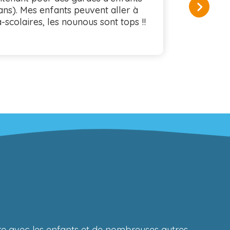
ans). Mes enfants peuvent aller à
org
a-scolaires, les nounous sont tops !!
équ
ire avec les enfants et de nombreuses autres