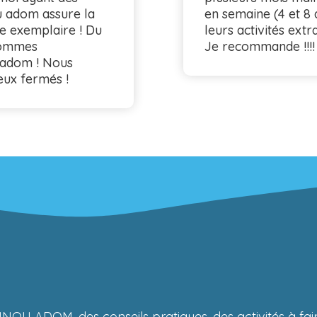
u adom assure la
en semaine (4 et 8 
ie exemplaire ! Du
leurs activités extr
 sommes
Je recommande !!!!
 adom ! Nous
ux fermés !
NOU ADOM, des conseils pratiques, des activités à fa