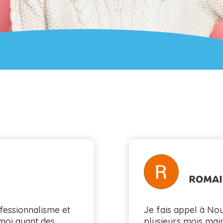
ILS NOUS FONT CONFIANCE
ROMAI
fessionnalisme et
Je fais appel à N
moi ayant des
plusieurs mois mai