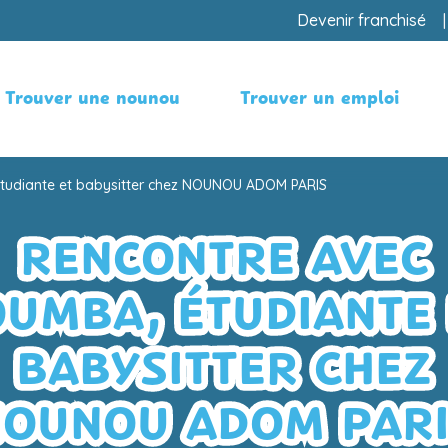
Devenir franchisé
Trouver une nounou
Trouver un emploi
tudiante et babysitter chez NOUNOU ADOM PARIS
RENCONTRE AVEC
OUMBA, ÉTUDIANTE 
BABYSITTER CHEZ
OUNOU ADOM PAR