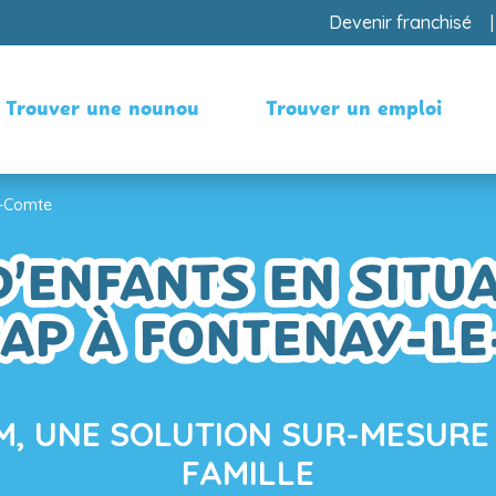
Devenir franchisé
Trouver une nounou
Trouver un emploi
e-Comte
’ENFANTS EN SITU
AP À FONTENAY-L
, UNE SOLUTION SUR-MESURE
FAMILLE