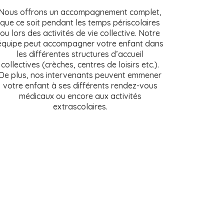
actio
Nous offrons un accompagnement complet,
chaque e
que ce soit pendant les temps périscolaires
ou son 
ou lors des activités de vie collective. Notre
plus au
équipe peut accompagner votre enfant dans
Nos pro
les différentes structures d’accueil
l’aut
collectives (crèches, centres de loisirs etc.).
activit
De plus, nos intervenants peuvent emmener
son ryth
votre enfant à ses différents rendez-vous
un c
médicaux ou encore aux activités
échanges
extrascolaires.
gravit
d’ajus