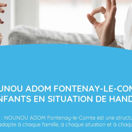
OUNOU ADOM FONTENAY-LE-COM
NFANTS EN SITUATION DE HAND
e
: NOUNOU ADOM Fontenay-le-Comte est une structure
’adapte à chaque famille, à chaque situation et à cha