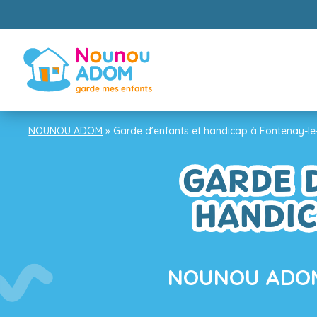
NOUNOU ADOM
»
Garde d’enfants et handicap à Fontenay-l
GARDE D
HANDIC
NOUNOU ADOM