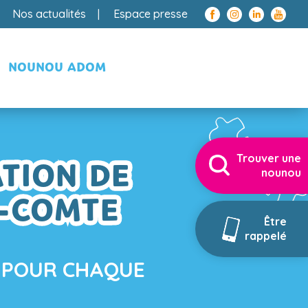
Nos actualités
Espace presse
NOUNOU ADOM
Trouver une
ATION DE
nounou
E-COMTE
Être
rappelé
 POUR CHAQUE