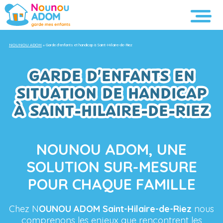
NOUNOU ADOM
»
Garde d’enfants et handicap à Saint-Hilaire-de-Riez
GARDE D’ENFANTS EN
SITUATION DE HANDICAP
À SAINT-HILAIRE-DE-RIEZ
NOUNOU ADOM, UNE
SOLUTION SUR-MESURE
POUR CHAQUE FAMILLE
Chez N
OUNOU ADOM Saint-Hilaire-de-Riez
nous
comprenons les enjeux que rencontrent les