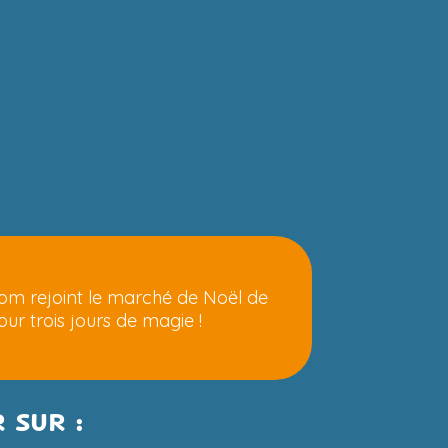
m rejoint le marché de Noël de
r trois jours de magie !
 SUR :