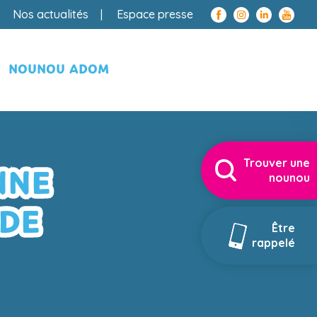
Nos actualités
Espace presse
NOUNOU ADOM
Trouver une
NNE
nounou
 DE
Être
rappelé