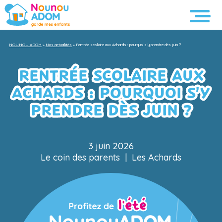
NOUNOU ADOM
»
Nos actualités
»
Rentrée scolaire aux Achards : pourquoi s’y prendre dès juin ?
RENTRÉE SCOLAIRE AUX
ACHARDS : POURQUOI S’Y
PRENDRE DÈS JUIN ?
3 juin 2026
Le coin des parents
|
Les Achards