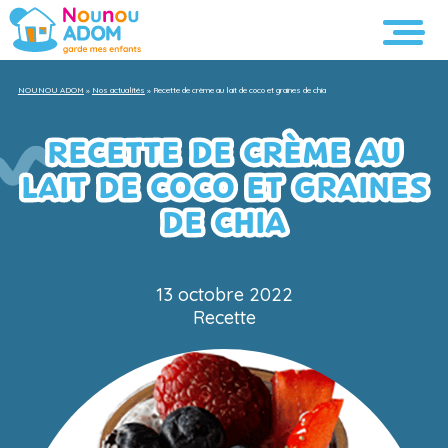
NOUNOU ADOM
»
Nos actualités
»
Recette de crème au lait de coco et graines de chia
RECETTE DE CRÈME AU
LAIT DE COCO ET GRAINES
DE CHIA
13 octobre 2022
Recette