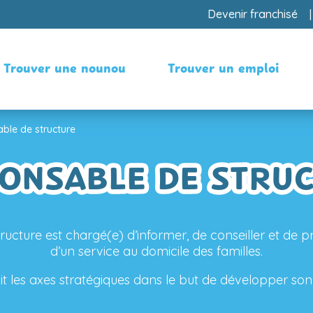
Devenir franchisé
Trouver une nounou
Trouver un emploi
ble de structure
ONSABLE DE STRU
ucture est chargé(e) d’informer, de conseiller et de 
d’un service au domicile des familles.
init les axes stratégiques dans le but de développer son