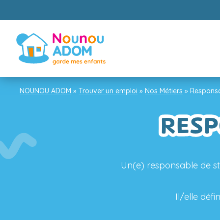
NOUNOU ADOM
»
Trouver un emploi
»
Nos Métiers
»
Responsa
RESP
Un(e) responsable de str
Il/elle déf