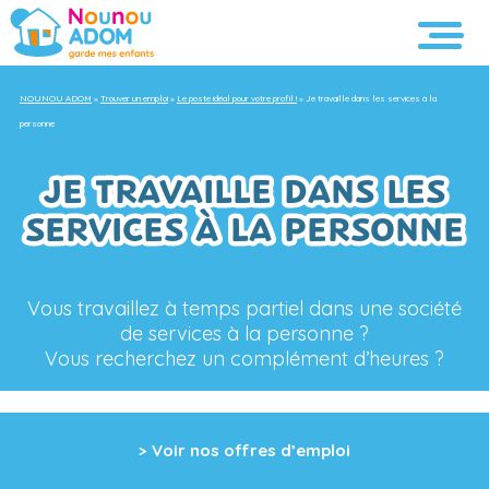
NOUNOU ADOM
»
Trouver un emploi
»
Le poste idéal pour votre profil !
»
Je travaille dans les services à la
personne
JE TRAVAILLE DANS LES
SERVICES À LA PERSONNE
Vous travaillez à temps partiel dans une société
de services à la personne ?
Vous recherchez un complément d’heures ?
> Voir nos offres d’emploi